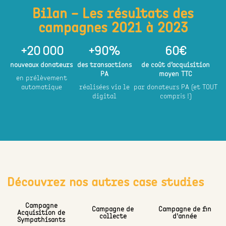
Bilan – Les résultats des
campagnes 2021 à 2023
+
20 000
+
90
%
60
€
nouveaux donateurs
des transactions
de coût d’acquisition
PA
moyen TTC
en prélèvement
automatique
réalisées via le
par donateurs PA (et TOUT
digital
compris !)
Découvrez nos autres case studies
Campagne
Campagne de
Campagne de fin
Acquisition de
collecte
d'année
Sympathisants