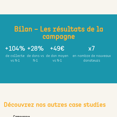
Bilan – Les résultats de la
campagne
+
104
%
+
28
%
+
49
€
x
7
de collecte
de dons vs
de don moyen
en nombre de nouveaux
vs N-1
N-1
vs N-1
donateurs
Découvrez nos autres case studies
Campagne