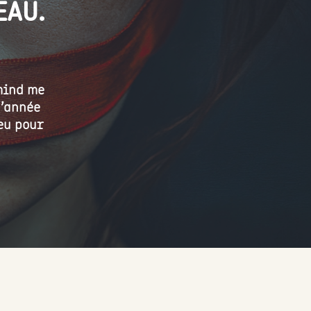
EAU.
mind me
d’année
peu pour