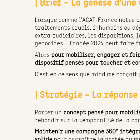
| Brief – La genèse d’un
Lorsque comme l’ACAT-France notre b
traitements cruels, inhumains ou dég
extra-judiciaires, les disparitions, 
génocides… l’année 2024 peut faire fr
Alors
pour mobiliser, engager et fair
dispositif pensés pour toucher et co
C’est en ce sens que mind me conçoit
| Stratégie – La répons
Porter un
concept pensé pour mobilis
rebondir sur la temporalité de la cam
Maintenir une campagne 360° intégran
solide
pour accroître la portée du me