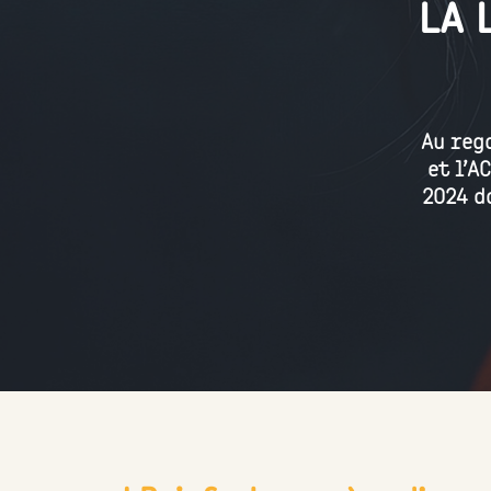
LA 
Au reg
et l’A
2024 da