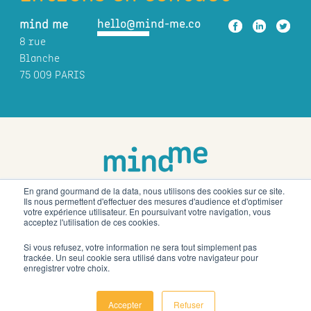
hello@mind-me.co
mind me
8 rue
Blanche
75 009 PARIS
En grand gourmand de la data, nous utilisons des cookies sur ce site.
Ils nous permettent d'effectuer des mesures d'audience et d'optimiser
mind me
est membre du réseau de fundraising européen
votre expérience utilisateur. En poursuivant votre navigation, vous
acceptez l'utilisation de ces cookies.
développé par
et
Si vous refusez, votre information ne sera tout simplement pas
trackée. Un seul cookie sera utilisé dans votre navigateur pour
enregistrer votre choix.
Mentions légales
Nos offres d'emploi
Restez informé.e
Accepter
Refuser