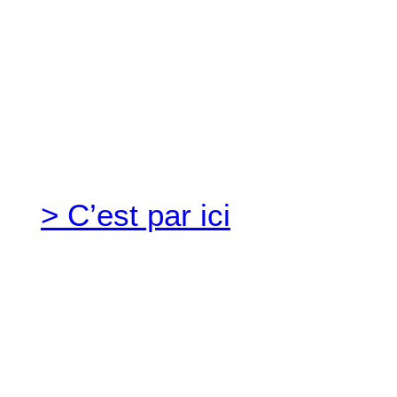
Envie de découvrir
les campagnes pensée
déployées et pilotées
par mind me.
> C’est par ici